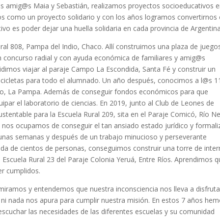
is amig@s Maia y Sebastián, realizamos proyectos socioeducativos 
os como un proyecto solidario y con los años logramos convertirnos
tivo es poder dejar una huella solidaria en cada provincia de Argentina
ral 808, Pampa del Indio, Chaco. Allí construimos una plaza de juego
 concurso radial y con ayuda económica de familiares y amig@s
idimos viajar al paraje Campo La Escondida, Santa Fé y construir un
bicicletas para todo el alumnado. Un año después, conocimos a l@s 1
aco, La Pampa. Además de conseguir fondos económicos para que
uipar el laboratorio de ciencias. En 2019, junto al Club de Leones de
stentable para la Escuela Rural 209, sita en el Paraje Comicó, Río N
nos ocupamos de conseguir el tan ansiado estado jurídico y formali
unas semanas y después de un trabajo minucioso y perseverante
a de cientos de personas, conseguimos construir una torre de inter
 Escuela Rural 23 del Paraje Colonia Yeruá, Entre Ríos. Aprendimos 
er cumplidos.
iramos y entendemos que nuestra inconsciencia nos lleva a disfruta
ni nada nos apura para cumplir nuestra misión. En estos 7 años he
escuchar las necesidades de las diferentes escuelas y su comunidad