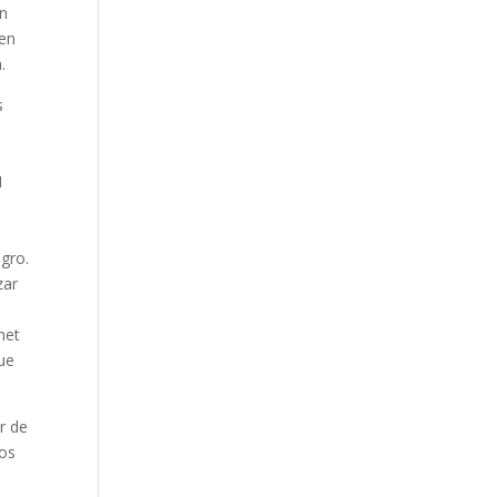
en
 en
.
s
1
egro.
zar
net
que
r de
mos