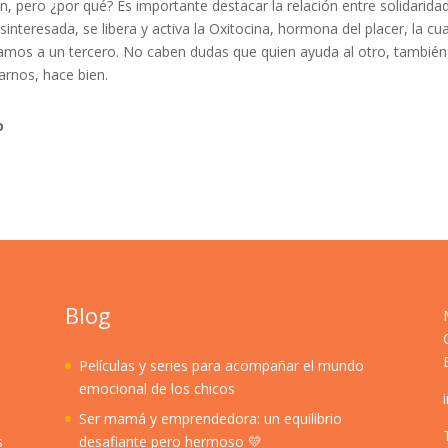
, pero ¿por qué? Es importante destacar la relación entre solidarida
nteresada, se libera y activa la Oxitocina, hormona del placer, la cua
os a un tercero. No caben dudas que quien ayuda al otro, también
rnos, hace bien.
o
Blog
Películas y series para acompañar el mundo
emocional de los chicos
Ser mamá y emprendedora: un equilibrio
s
desafiante pero hermoso 💛