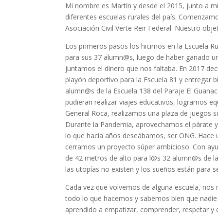
Mi nombre es Martín y desde el 2015, junto a m
diferentes escuelas rurales del país. Comenzam
Asociación Civil Verte Reir Federal. Nuestro obje
Los primeros pasos los hicimos en la Escuela Ru
para sus 37 alumn@s, luego de haber ganado un
juntamos el dinero que nos faltaba. En 2017 dec
playón deportivo para la Escuela 81 y entregar 
alumn@s de la Escuela 138 del Paraje El Guan
pudieran realizar viajes educativos, logramos eq
General Roca, realizamos una plaza de juegos su
Durante la Pandemia, aprovechamos el párate y 
lo que hacía años deseábamos, ser ONG. Hace 
cerramos un proyecto súper ambicioso. Con ayud
de 42 metros de alto para l@s 32 alumn@s de la
las utopías no existen y los sueños están para s
Cada vez que volvemos de alguna escuela, nos m
todo lo que hacemos y sabemos bien que nadie 
aprendido a empatizar, comprender, respetar y 