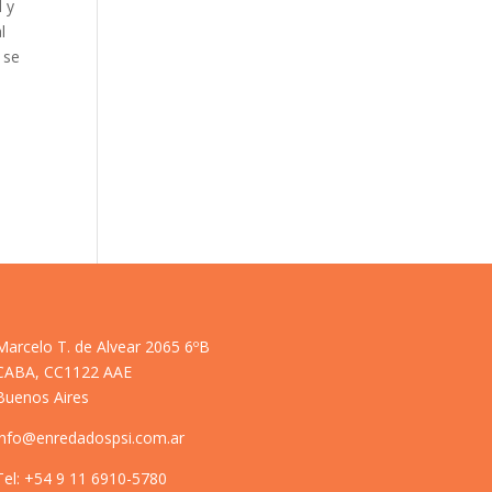
d y
l
 se
Marcelo T. de Alvear 2065 6ºB
CABA, CC1122 AAE
Buenos Aires
​info@enredadospsi.com.ar
Tel: +54 9 11 6910-5780