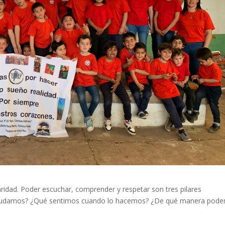
aridad. Poder escuchar, comprender y respetar son tres pilares
 ayudamos? ¿Qué sentimos cuando lo hacemos? ¿De qué manera pod